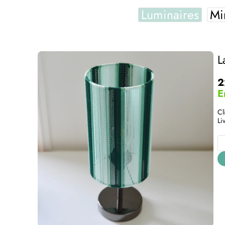
Luminaires
Mi
L
2
E
Cl
Li