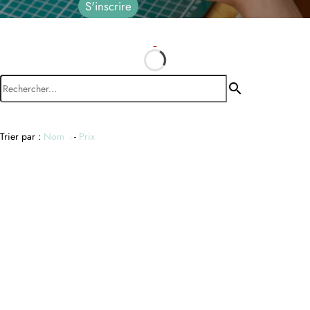
search
Trier par :
Nom
-
Prix